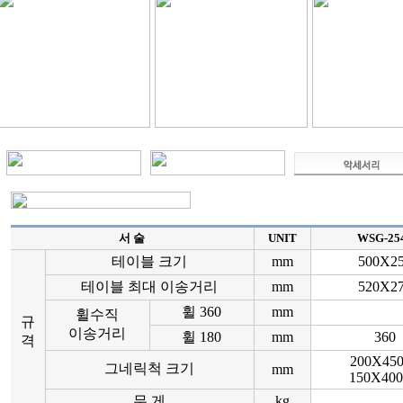
서 술
UNIT
WSG-25
테이블 크기
mm
500X2
테이블 최대 이송거리
mm
520X2
휠 360
mm
휠수직
규
이송거리
휠 180
mm
360
격
200X450
그네릭척 크기
mm
150X400
무 게
kg