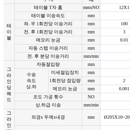
테이블 T자 홈
mmxNO
12X1
테이블 이송속도
mm
좌. 우 1회전당 이송거리
mm
100
테
이
전. 후 1회전당 이송거리
mm
3
블
메모리 눈금
mm
0.01
자동 스텝 이송거리
mm
전. 후 분당 이송거리
mm/min
자동절입량
mm
그
미세절입장치
mm
수송
라
속도
1회전당 점입량
mm
2
인
상.하
딩
메모리 눈금
mm
0.001
헤
조도 가공 횟수
NO
드
상.하급 이송
mm/min
그
외경x 두께x내경
mm
Ø205X10~20
라
인