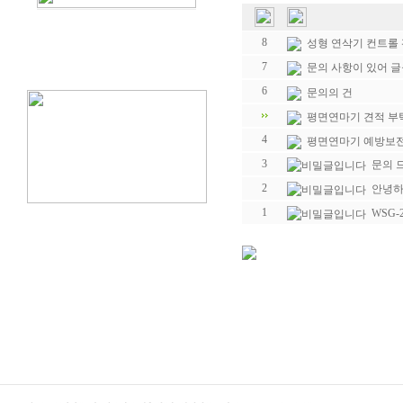
8
성형 연삭기 컨트롤
7
문의 사항이 있어 글
6
문의의 건
평면연마기 견적 부
4
평면연마기 예방보전
3
문의 
2
안녕하
1
WSG-