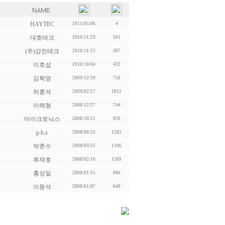
HAYTEC
2011/05/06
4
대호테크
2010/11/23
501
(주)강진테크
2010/11/12
397
이호섭
2010/10/04
432
김학영
2009/12/29
756
허훈석
2009/02/27
1812
이해형
2008/12/27
744
마이크로닉스
2008/10/21
920
p.h.s
2008/06/23
1282
박춘수
2008/03/25
1196
류재호
2008/02/16
1169
홍성일
2008/01/15
980
이동석
2008/01/07
640