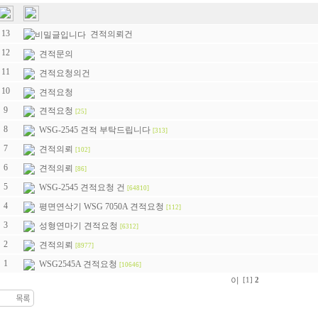
13
견적의뢰건
12
견적문의
11
견적요청의건
10
견적요청
9
견적요청
[25]
8
WSG-2545 견적 부탁드립니다
[313]
7
견적의뢰
[102]
6
견적의뢰
[86]
5
WSG-2545 견적요청 건
[64810]
4
평면연삭기 WSG 7050A 견적요청
[112]
3
성형연마기 견적요청
[6312]
2
견적의뢰
[8977]
1
WSG2545A 견적요청
[10646]
[1]
2